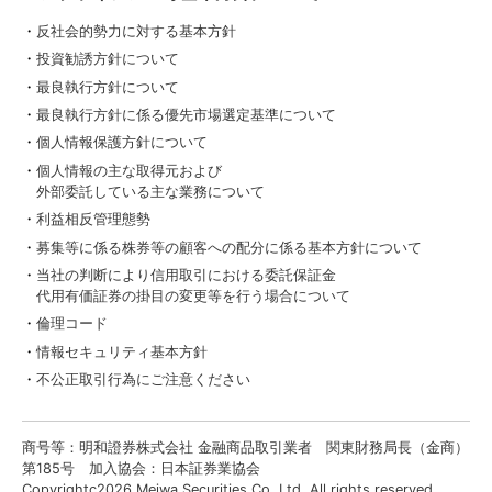
反社会的勢力に対する基本方針
投資勧誘方針について
最良執行方針について
最良執行方針に係る優先市場選定基準について
個人情報保護方針について
個人情報の主な取得元および
外部委託している主な業務について
利益相反管理態勢
募集等に係る株券等の顧客への配分に係る基本方針について
当社の判断により信用取引における委託保証金
代用有価証券の掛目の変更等を行う場合について
倫理コード
情報セキュリティ基本方針
不公正取引行為にご注意ください
商号等：明和證券株式会社 金融商品取引業者 関東財務局長（金商）
第185号 加入協会：日本証券業協会
Copyrightc2026 Meiwa Securities Co.,Ltd. All rights reserved.